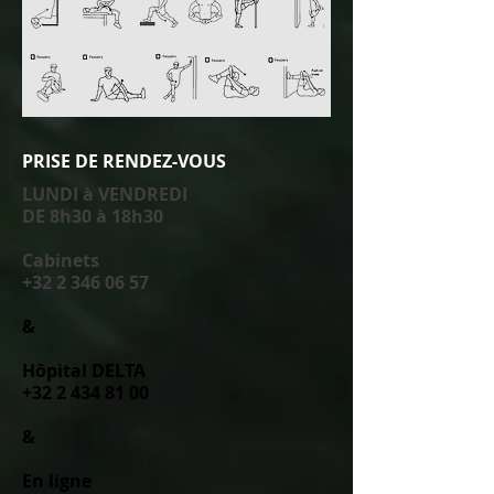
PRISE DE RENDEZ-VOUS
LUNDI à VENDREDI
DE 8h30 à 18h30
Cabinets
+32 2 346 06 57
&
Hôpital DELTA
+32 2 434 81 00
&
En ligne